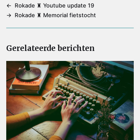
l
b
t
e
s
←
Rokade ♜ Youtube update 19
o
e
r
A
→
Rokade ♜ Memorial fietstocht
o
r
e
p
k
s
p
t
Gerelateerde berichten