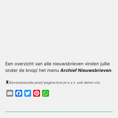
Een overzicht van alle nieuwsbrieven vinden jullie
onder de knop/ het menu
Archief Nieuwsbrieven
.
♜
Bovenstaande post/ pagina kun je e.v.t. ook delen via:
E
F
T
P
W
m
a
w
i
h
a
c
i
n
a
i
e
t
t
t