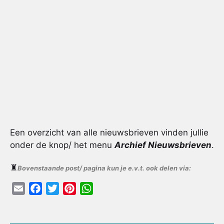
Een overzicht van alle nieuwsbrieven vinden jullie
onder de knop/ het menu
Archief Nieuwsbrieven
.
♜
Bovenstaande post/ pagina kun je e.v.t. ook delen via:
E
F
T
P
W
m
a
w
i
h
a
c
i
n
a