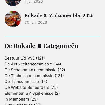
1 juli 2026
Rokade ♜ Midzomer bbq 2026
30 juni 2026
De Rokade ♜ Categorieën
Bestuur v/d VvE
(121)
De Activiteitencommissie
(64)
De Schoonmaak commissie
(22)
De Technische commissie
(131)
De Tuincommissie
(14)
De Website Beheerders
(75)
Elementen BV Spijkenisse
(2)
In Memoriam
(29)
Nieuwsbrieven
(80)