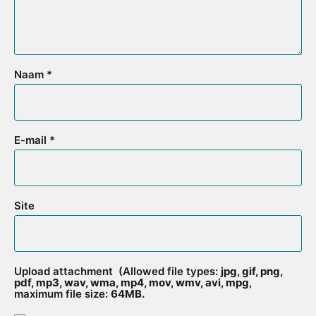
Naam
*
E-mail
*
Site
Upload attachment
(Allowed file types:
jpg, gif, png,
pdf, mp3, wav, wma, mp4, mov, wmv, avi, mpg
,
maximum file size:
64MB.