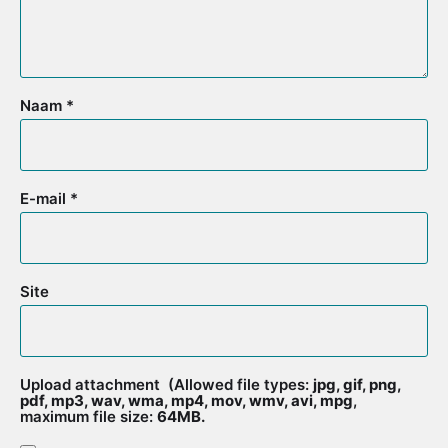
Naam
*
E-mail
*
Site
Upload attachment
(Allowed file types:
jpg, gif, png,
pdf, mp3, wav, wma, mp4, mov, wmv, avi, mpg
,
maximum file size:
64MB.