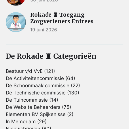
Rokade ♜ Toegang
Zorgverleners Entrees
19 juni 2026
De Rokade ♜ Categorieën
Bestuur v/d VvE
(121)
De Activiteitencommissie
(64)
De Schoonmaak commissie
(22)
De Technische commissie
(130)
De Tuincommissie
(14)
De Website Beheerders
(75)
Elementen BV Spijkenisse
(2)
In Memoriam
(29)
Nieuwsbrieven
(80)