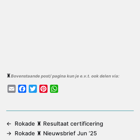
♜
Bovenstaande post/ pagina kun je e.v.t. ook delen via:
E
F
T
P
W
m
a
w
i
h
a
c
i
n
a
i
e
t
t
t
l
b
t
e
s
←
Rokade ♜ Resultaat certificering
o
e
r
A
→
Rokade ♜ Nieuwsbrief Jun ’25
o
r
e
p