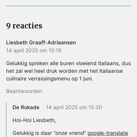
k
s
p
t
9 reacties
Liesbeth Graaff-Adriaansen
14 april 2025 om 15:19
Gelukkig spreken alle buren vloeiend Italiaans, dus
het zal wel heel druk worden met het Italiaanse
culinaire verrassingsmenu op 1 juni.
Beantwoorden
De Rokade
14 april 2025 om 15:30
Hoi-Hoi Liesbeth,
Gelukkig is daar “
onze vriend
”
google-translate