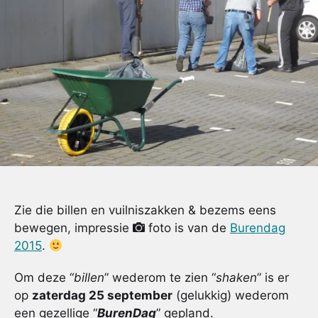
Zie die billen en vuilniszakken & bezems eens
bewegen, impressie
foto is van de
Burendag
2015
.
Om deze “
billen
” wederom te zien “
shaken
” is er
op
zaterdag 25 september
(gelukkig) wederom
een gezellige “
BurenDag
” gepland.