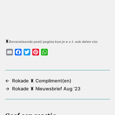
♜
Bovenstaande post/ pagina kun je e.v.t. ook delen via:
E
F
T
P
W
m
a
w
i
h
a
c
i
n
a
i
e
t
t
t
l
b
t
e
s
←
Rokade ♜ Compliment(en)
o
e
r
A
→
Rokade ♜ Nieuwsbrief Aug ’23
o
r
e
p
k
s
p
t