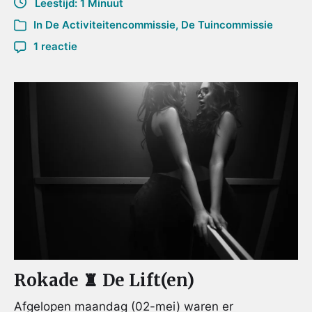
Leestijd: 1 Minuut
In
De Activiteitencommissie
,
De Tuincommissie
1 reactie
Rokade ♜ De Lift(en)
Afgelopen maandag (02-mei) waren er