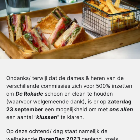
Ondanks/ terwijl dat de dames & heren van de
verschillende commissies zich voor 500% inzetten
om
De Rokade
schoon en clean te houden
(waarvoor welgemeende dank), is er op
zaterdag
23 september
een mogelijkheid om met
ons allen
een aantal “
klussen
” te klaren.
Op deze ochtend/ dag staat namelijk de
welbekende
BurenDag 2023
gepland, zoals