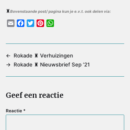
♜
Bovenstaande post/ pagina kun je e.v.t. ook delen via:
E
F
T
P
W
m
a
w
i
h
a
c
i
n
a
i
e
t
t
t
l
b
t
e
s
←
Rokade ♜ Verhuizingen
o
e
r
A
→
Rokade ♜ Nieuwsbrief Sep ’21
o
r
e
p
k
s
p
t
Geef een reactie
Reactie
*