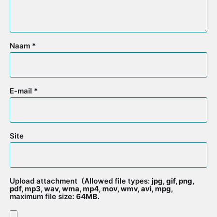
Naam
*
E-mail
*
Site
Upload attachment
(Allowed file types:
jpg, gif, png,
pdf, mp3, wav, wma, mp4, mov, wmv, avi, mpg
,
maximum file size:
64MB.