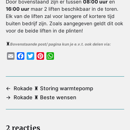
Door bovenstaand zijn er tussen
08:00 uur
en
16:00 uur
maar 2 liften beschikbaar in de toren.
Elk van de liften zal voor langere of kortere tijd
buiten bedrijf zijn. Zoals aangegeven geldt dit ook
voor de beide liften in de plinten!
♜
Bovenstaande post/ pagina kun je e.v.t. ook delen via:
E
F
T
P
W
m
a
w
i
h
a
c
i
n
a
i
e
t
t
t
l
b
t
e
s
←
Rokade ♜ Storing warmtepomp
o
e
r
A
→
Rokade ♜ Beste wensen
o
r
e
p
k
s
p
t
2 reacties