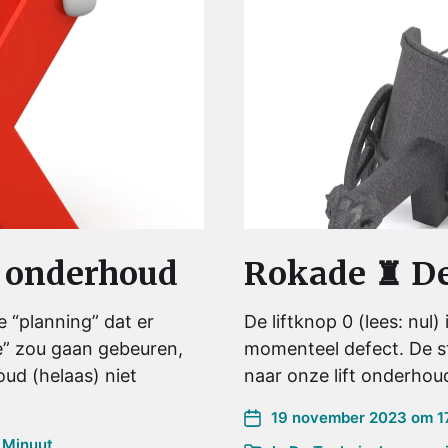
 onderhoud
Rokade ♜ De
 “planning” dat er
De liftknop 0 (lees: nul) 
” zou gaan gebeuren,
momenteel defect. De st
ud (helaas) niet
naar onze lift onderho
19 november 2023 om 17
 Minuut