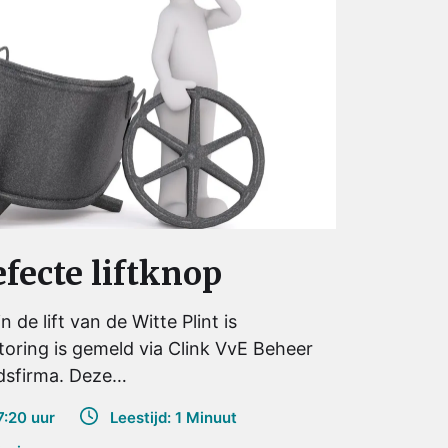
fecte liftknop
in de lift van de Witte Plint is
oring is gemeld via Clink VvE Beheer
udsfirma. Deze…
:20 uur
Leestijd: 1 Minuut