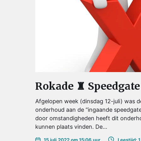
Rokade ♜ Speedgate
Afgelopen week (dinsdag 12-juli) was de
onderhoud aan de “ingaande speedgate
door omstandigheden heeft dit onderho
kunnen plaats vinden. De…
15 juli 2022 om 15:06 uur
Leestijd: 1