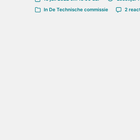
In
De Technische commissie
2 reac