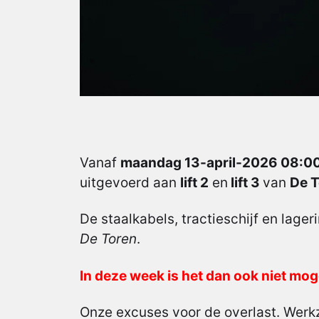
Vanaf
maandag 13-april-2026 08:00
uitgevoerd aan
lift 2
en
lift 3
van
De 
De staalkabels, tractieschijf en lage
De Toren
.
In deze week is het dan ook niet mog
Onze excuses voor de overlast. Werk