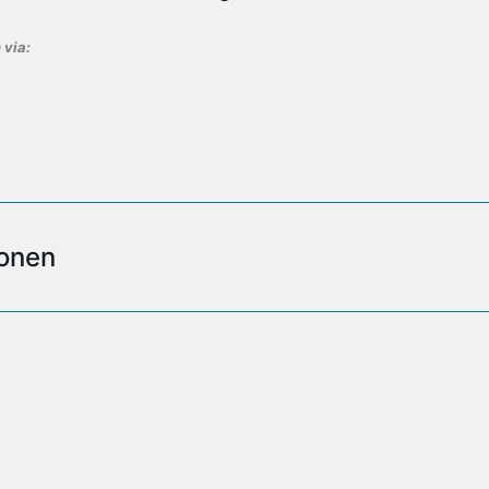
 via:
onen