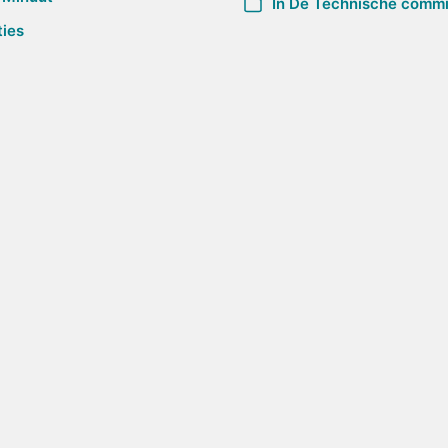
In
De Technische commi
ties