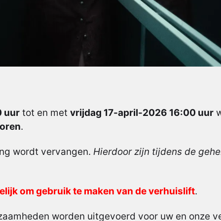
 uur
tot en met
vrijdag 17-april-2026 16:00 uur
w
Toren
.
ring wordt vervangen.
Hierdoor zijn tijdens de ge
elijk om gebruik te maken van de verhuislift
.
zaamheden worden uitgevoerd voor uw en onze vei