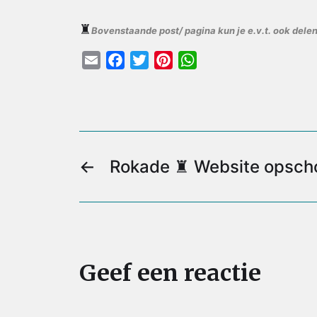
♜
Bovenstaande post/ pagina kun je e.v.t. ook delen
E
F
T
P
W
m
a
w
i
h
a
c
i
n
a
i
e
t
t
t
l
b
t
e
s
o
e
r
A
←
Rokade ♜ Website opsch
o
r
e
p
k
s
p
t
Geef een reactie