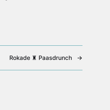
Rokade ♜ Paasdrunch
→