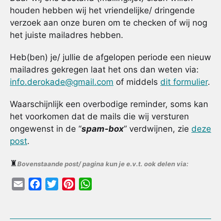
houden hebben wij het vriendelijke/ dringende
verzoek aan onze buren om te checken of wij nog
het juiste mailadres hebben.
Heb(ben) je/ jullie de afgelopen periode een nieuw
mailadres gekregen laat het ons dan weten via:
info.derokade@gmail.com
of middels
dit formulier
.
Waarschijnlijk een overbodige reminder, soms kan
het voorkomen dat de mails die wij versturen
ongewenst in de “
spam-box
” verdwijnen, zie
deze
post
.
♜
Bovenstaande post/ pagina kun je e.v.t. ook delen via:
E
F
T
P
W
m
a
w
i
h
a
c
i
n
a