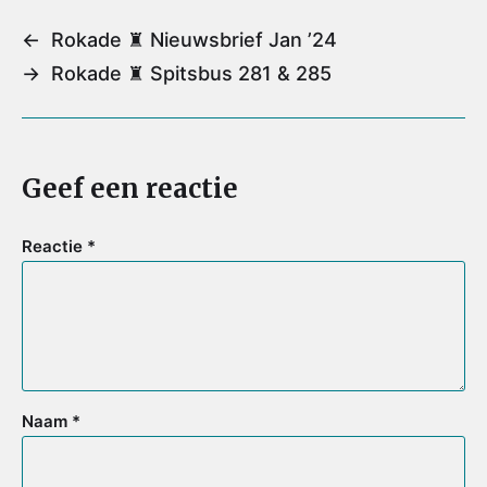
i
e
t
t
t
l
b
t
e
s
←
Rokade ♜ Nieuwsbrief Jan ’24
o
e
r
A
→
Rokade ♜ Spitsbus 281 & 285
o
r
e
p
k
s
p
t
Geef een reactie
Reactie
*
Naam
*