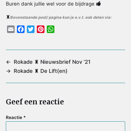
Buren dank jullie wel voor de bijdrage
♜
Bovenstaande post/ pagina kun je e.v.t. ook delen via:
E
F
T
P
W
m
a
w
i
h
a
c
i
n
a
i
e
t
t
t
l
b
t
e
s
←
Rokade ♜ Nieuwsbrief Nov ’21
o
e
r
A
→
Rokade ♜ De Lift(en)
o
r
e
p
k
s
p
t
Geef een reactie
Reactie
*