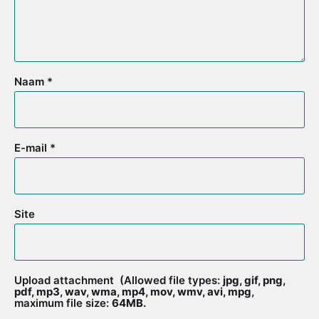
Naam
*
E-mail
*
Site
Upload attachment
(Allowed file types:
jpg, gif, png,
pdf, mp3, wav, wma, mp4, mov, wmv, avi, mpg
,
maximum file size:
64MB.