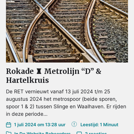
Rokade ♜ Metrolijn “D” &
Hartelkruis
De RET vernieuwt vanaf 13 juli 2024 t/m 25
augustus 2024 het metrospoor (beide sporen,
spoor 1 & 2) tussen Slinge en Waalhaven. Er rijden
in deze periode…
1 juli 2024 om 13:28 uur
Leestijd: 1 Minuut
In
De Website Beheerders
2 reacties