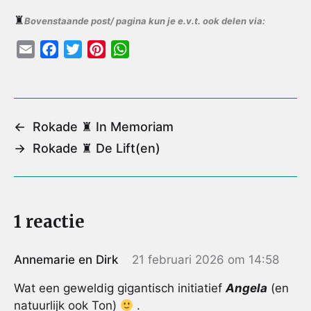
♜
Bovenstaande post/ pagina kun je e.v.t. ook delen via:
E
F
T
P
W
m
a
w
i
h
a
c
i
n
a
i
e
t
t
t
l
b
t
e
s
←
Rokade ♜ In Memoriam
o
e
r
A
→
Rokade ♜ De Lift(en)
o
r
e
p
k
s
p
t
1 reactie
Annemarie en Dirk
21 februari 2026 om 14:58
Wat een geweldig gigantisch initiatief
Angela
(en
natuurlijk ook Ton)
.