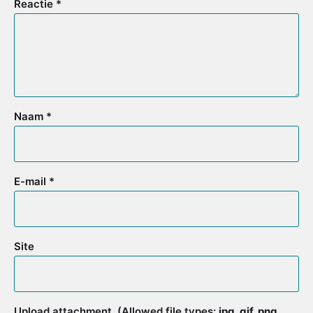
Reactie
*
Naam
*
E-mail
*
Site
Upload attachment
(Allowed file types:
jpg, gif, png,