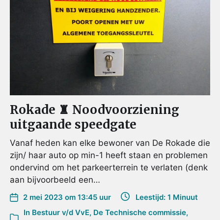
Rokade ♜ Noodvoorziening
uitgaande speedgate
Vanaf heden kan elke bewoner van De Rokade die
zijn/ haar auto op min-1 heeft staan en problemen
ondervind om het parkeerterrein te verlaten (denk
aan bijvoorbeeld een…
2 mei 2023 om 13:45 uur
Leestijd: 1 Minuut
In
Bestuur v/d VvE
,
De Technische commissie
,