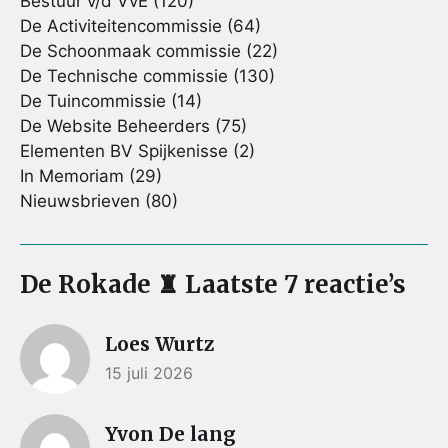
Bestuur v/d VvE
(120)
De Activiteitencommissie
(64)
De Schoonmaak commissie
(22)
De Technische commissie
(130)
De Tuincommissie
(14)
De Website Beheerders
(75)
Elementen BV Spijkenisse
(2)
In Memoriam
(29)
Nieuwsbrieven
(80)
De Rokade ♜ Laatste 7 reactie’s
Loes Wurtz
15 juli 2026
Yvon De lang