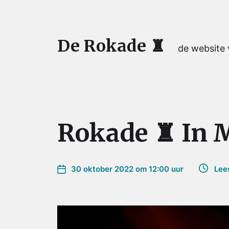
De Rokade ♜
de website
Rokade ♜ In
30 oktober 2022 om 12:00 uur
Leest