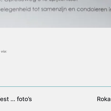
 via:
est … foto’s
Roka