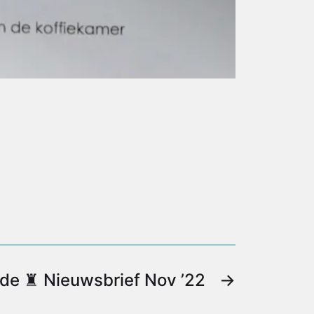
de ♜ Nieuwsbrief Nov ’22
→