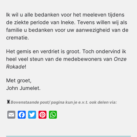
Ik wil u alle bedanken voor het meeleven tijdens
de ziekte periode van Ineke. Tevens willen wij als
familie u bedanken voor uw aanwezigheid van de
crematie.
Het gemis en verdriet is groot. Toch ondervind ik
heel veel steun van de medebewoners van
Onze
Rokade
!
Met groet,
John Jumelet.
♜
Bovenstaande post/ pagina kun je e.v.t. ook delen via:
E
F
T
P
W
m
a
w
i
h
a
c
i
n
a