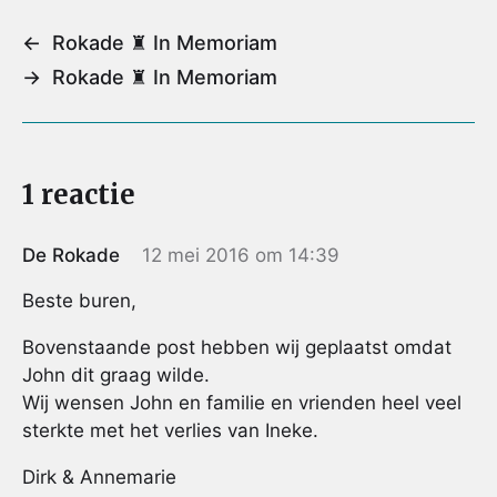
i
e
t
t
t
l
b
t
e
s
←
Rokade ♜ In Memoriam
o
e
r
A
→
Rokade ♜ In Memoriam
o
r
e
p
k
s
p
t
1 reactie
De Rokade
12 mei 2016 om 14:39
Beste buren,
Bovenstaande post hebben wij geplaatst omdat
John dit graag wilde.
Wij wensen John en familie en vrienden heel veel
sterkte met het verlies van Ineke.
Dirk & Annemarie