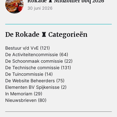
Rokade ♜ Midzomer bbq 2026
30 juni 2026
De Rokade ♜ Categorieën
Bestuur v/d VvE
(121)
De Activiteitencommissie
(64)
De Schoonmaak commissie
(22)
De Technische commissie
(131)
De Tuincommissie
(14)
De Website Beheerders
(75)
Elementen BV Spijkenisse
(2)
In Memoriam
(29)
Nieuwsbrieven
(80)