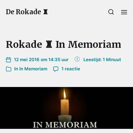
De Rokade ♜
Rokade ♜ In Memoriam
12 mei 2016 om 14:35 uur
Leestijd: 1 Minuut
In
In Memoriam
1 reactie