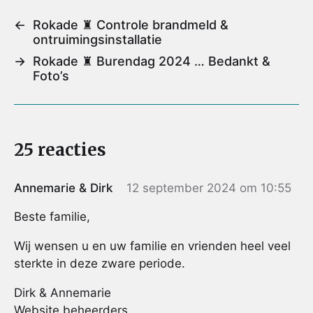
i
e
t
t
t
l
b
t
e
s
←
Rokade ♜ Controle brandmeld &
o
e
r
A
ontruimingsinstallatie
o
r
e
p
→
Rokade ♜ Burendag 2024 … Bedankt &
k
s
p
Foto’s
t
25 reacties
Annemarie & Dirk
12 september 2024 om 10:55
Beste familie,
Wij wensen u en uw familie en vrienden heel veel
sterkte in deze zware periode.
Dirk & Annemarie
Website beheerders