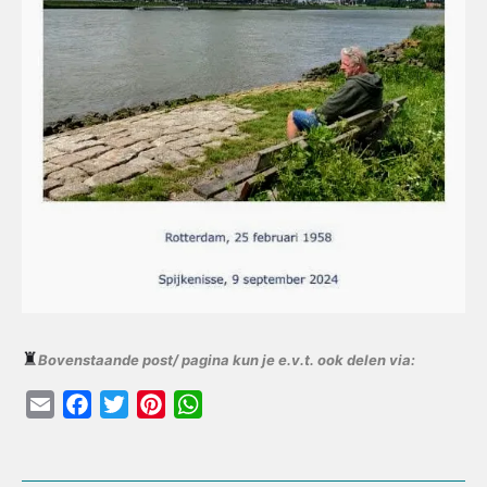
♜
Bovenstaande post/ pagina kun je e.v.t. ook delen via:
E
F
T
P
W
m
a
w
i
h
a
c
i
n
a