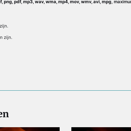
gif, png, pdf, mp3, wav, wma, mp4, mov, wmv, avi, mpg
, maximum
zijn.
n zijn.
en