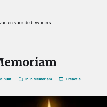
 van en voor de bewoners
 Memoriam
 Minuut
In
In Memoriam
1 reactie