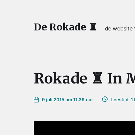
De Rokade ♜
de website
Rokade ♜ In
9 juli 2015 om 11:39 uur
Leestijd: 1