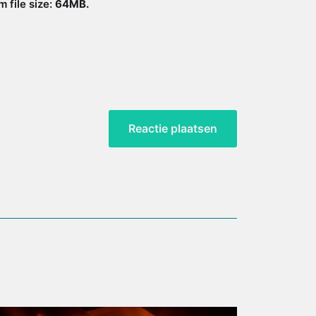
 file size:
64MB.