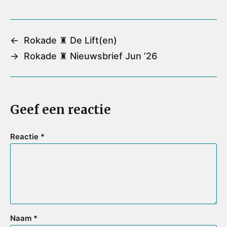
a
c
i
n
a
i
e
t
t
t
l
b
t
e
s
←
Rokade ♜ De Lift(en)
o
e
r
A
→
Rokade ♜ Nieuwsbrief Jun ’26
o
r
e
p
k
s
p
t
Geef een reactie
Reactie
*
Naam
*