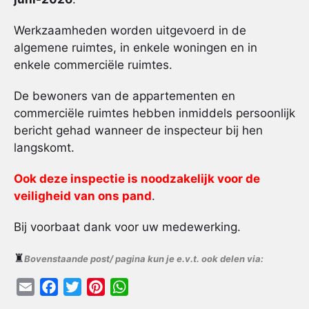
Werkzaamheden worden uitgevoerd in de
algemene ruimtes, in enkele woningen en in
enkele commerciële ruimtes.
De bewoners van de appartementen en
commerciële ruimtes hebben inmiddels persoonlijk
bericht gehad wanneer de inspecteur bij hen
langskomt.
Ook deze inspectie is noodzakelijk voor de
veiligheid van ons pand
.
Bij voorbaat dank voor uw medewerking.
♜
Bovenstaande post/ pagina kun je e.v.t. ook delen via:
E
F
T
P
W
m
a
w
i
h