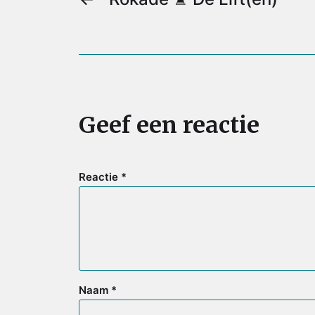
o
r
e
p
k
s
p
t
Geef een reactie
Reactie
*
Naam
*