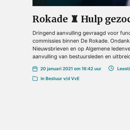
Rokade ♜ Hulp gezo
Dringend aanvulling gevraagd voor func
commissies binnen De Rokade. Ondanks
Nieuwsbrieven en op Algemene ledenve
aanvulling van bestuursleden en uitbre
20 januari 2021 om 16:42 uur
Leestij
In
Bestuur v/d VvE