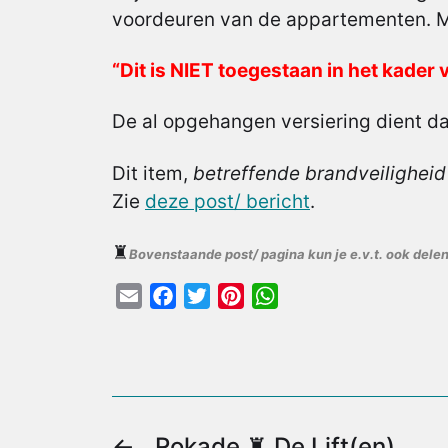
voordeuren van de appartementen. Mi
“Dit is NIET toegestaan in het kader 
De al opgehangen versiering dient d
Dit item,
betreffende brandveiligheid
Zie
deze post/ bericht
.
♜
Bovenstaande post/ pagina kun je e.v.t. ook delen
E
F
T
P
W
m
a
w
i
h
a
c
i
n
a
i
e
t
t
t
l
b
t
e
s
o
e
r
A
←
Rokade ♜ De Lift(en)