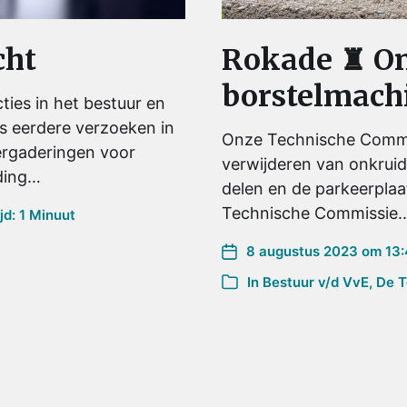
cht
Rokade ♜ O
borstelmach
ties in het bestuur en
 eerdere verzoeken in
Onze Technische Commi
rgaderingen voor
verwijderen van onkruid
iding…
delen en de parkeerplaa
Technische Commissie
d: 1 Minuut
8 augustus 2023 om 13:
In
Bestuur v/d VvE
,
De T