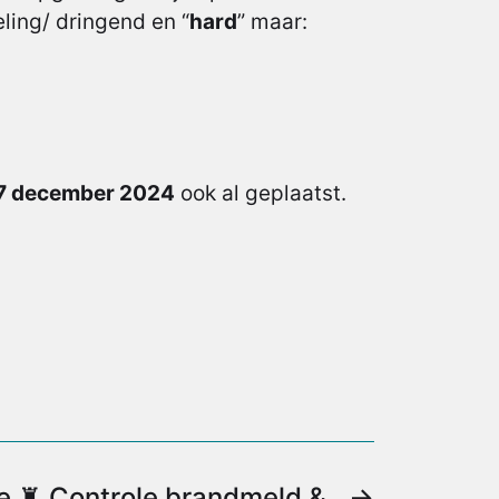
ing/ dringend en “
hard
” maar:
7 december 2024
ook al geplaatst.
e ♜ Controle brandmeld &
→