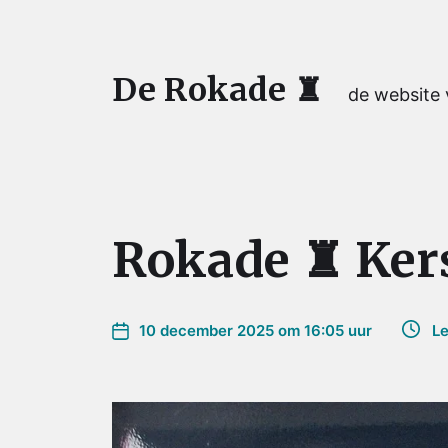
De Rokade ♜
de website
Rokade ♜ Kers
10 december 2025 om 16:05 uur
Lee