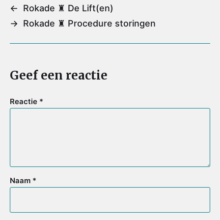
l
b
t
e
s
←
Rokade ♜ De Lift(en)
o
e
r
A
→
Rokade ♜ Procedure storingen
o
r
e
p
k
s
p
t
Geef een reactie
Reactie
*
Naam
*