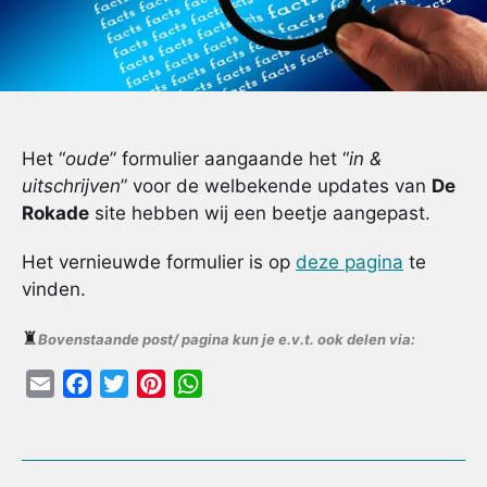
Het “
oude
” formulier aangaande het “
in &
uitschrijven
” voor de welbekende updates van
De
Rokade
site hebben wij een beetje aangepast.
Het vernieuwde formulier is op
deze pagina
te
vinden.
♜
Bovenstaande post/ pagina kun je e.v.t. ook delen via:
E
F
T
P
W
m
a
w
i
h
a
c
i
n
a
i
e
t
t
t