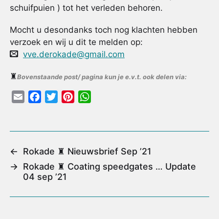
schuifpuien ) tot het verleden behoren.
Mocht u desondanks toch nog klachten hebben
verzoek en wij u dit te melden op:
vve.derokade@gmail.com
♜
Bovenstaande post/ pagina kun je e.v.t. ook delen via:
E
F
T
P
W
m
a
w
i
h
a
c
i
n
a
i
e
t
t
t
l
b
t
e
s
←
Rokade ♜ Nieuwsbrief Sep ’21
o
e
r
A
→
Rokade ♜ Coating speedgates … Update
o
r
e
p
04 sep ’21
k
s
p
t