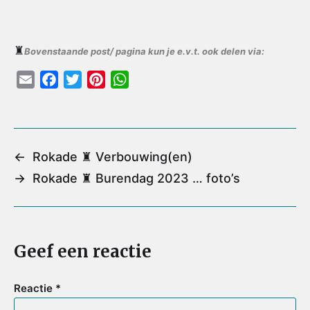
♜
Bovenstaande post/ pagina kun je e.v.t. ook delen via:
E
F
T
P
W
m
a
w
i
h
a
c
i
n
a
i
e
t
t
t
l
b
t
e
s
←
Rokade ♜ Verbouwing(en)
o
e
r
A
→
Rokade ♜ Burendag 2023 … foto’s
o
r
e
p
k
s
p
t
Geef een reactie
Reactie
*