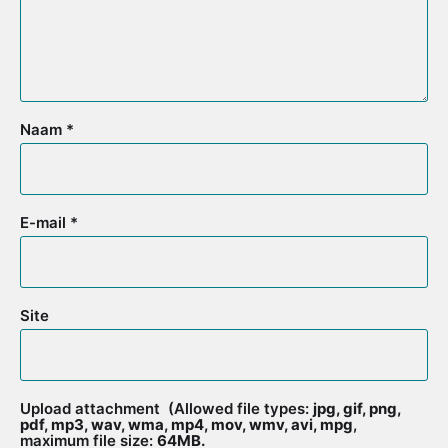
Naam
*
E-mail
*
Site
Upload attachment
(Allowed file types:
jpg, gif, png,
pdf, mp3, wav, wma, mp4, mov, wmv, avi, mpg
,
maximum file size:
64MB.