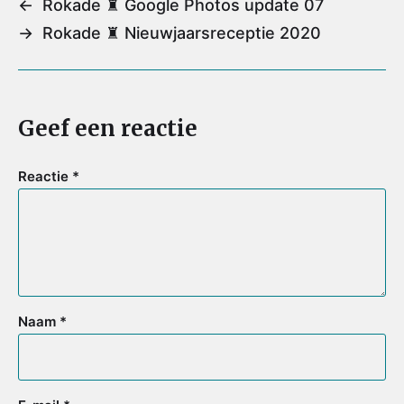
←
Rokade ♜ Google Photos update 07
o
e
r
A
→
Rokade ♜ Nieuwjaarsreceptie 2020
o
r
e
p
k
s
p
t
Geef een reactie
Reactie
*
Naam
*