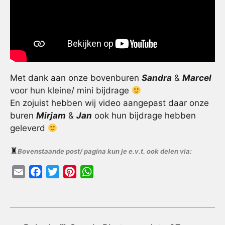
Met dank aan onze bovenburen
Sandra
&
Marcel
voor hun kleine/ mini bijdrage
En zojuist hebben wij video aangepast daar onze
buren
Mirjam
&
Jan
ook hun bijdrage hebben
geleverd
♜
Bovenstaande post/ pagina kun je e.v.t. ook delen via:
E
F
T
P
W
m
a
w
i
h
a
c
i
n
a
i
e
t
t
t
l
b
t
e
s