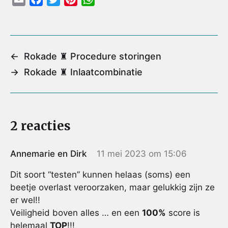
m
a
w
i
h
a
c
i
n
a
i
e
t
t
t
l
b
t
e
s
←
Rokade ♜ Procedure storingen
o
e
r
A
→
Rokade ♜ Inlaatcombinatie
o
r
e
p
k
s
p
t
2 reacties
Annemarie en Dirk
11 mei 2023 om 15:06
Dit soort “testen” kunnen helaas (soms) een
beetje overlast veroorzaken, maar gelukkig zijn ze
er wel!!
Veiligheid boven alles … en een
100%
score is
helemaal
TOP
!!!