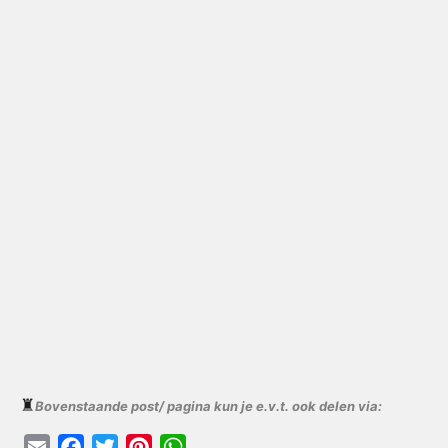
♜
Bovenstaande post/ pagina kun je e.v.t. ook delen via:
E
F
T
P
W