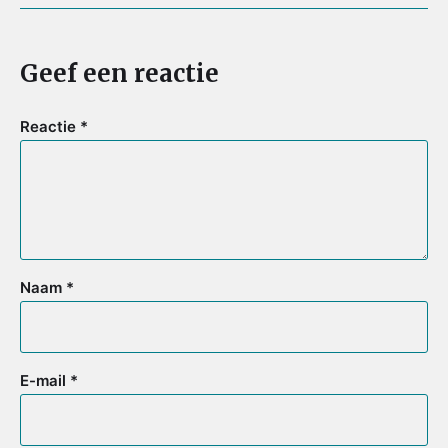
k
s
p
t
Geef een reactie
Reactie
*
Naam
*
E-mail
*