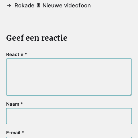
o
e
r
A
→
Rokade ♜ Nieuwe videofoon
o
r
e
p
k
s
p
t
Geef een reactie
Reactie
*
Naam
*
E-mail
*