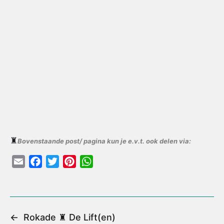
♜
Bovenstaande post/ pagina kun je e.v.t. ook delen via:
E
F
T
P
W
m
a
w
i
h
a
c
i
n
a
i
e
t
t
t
l
b
t
e
s
←
Rokade ♜ De Lift(en)