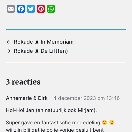
E
F
T
P
W
m
a
w
i
h
a
c
i
n
a
i
e
t
t
t
l
b
t
e
s
←
Rokade ♜ In Memoriam
o
e
r
A
→
Rokade ♜ De Lift(en)
o
r
e
p
k
s
p
t
3 reacties
Annemarie & Dirk
4 december 2023 om 13:46
Hoi-Hoi Jan (en natuurlijk ook Mirjam),
Super gave en fantastische mededeling
…
wij zijn blij dat je op je vorige besluit bent