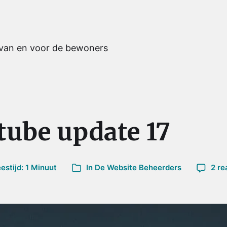
 van en voor de bewoners
ube update 17
stijd: 1 Minuut
In
De Website Beheerders
2 re