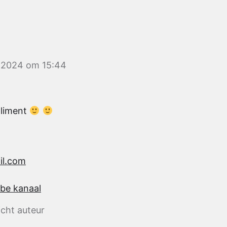
 2024 om 15:44
pliment
il.com
be kanaal
icht auteur