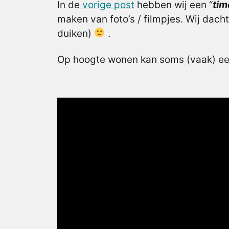
In de
vorige post
hebben wij een “
tim
maken van foto’s / filmpjes. Wij dach
duiken)
.
Op hoogte wonen kan soms (vaak) een 