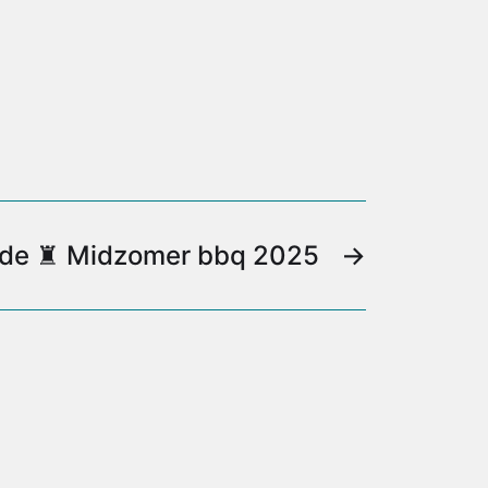
de ♜ Midzomer bbq 2025
→