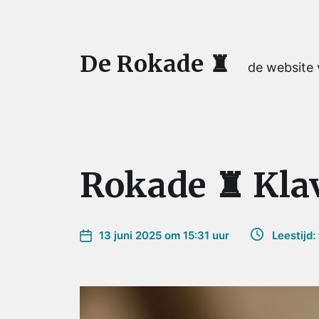
De Rokade ♜
de website
Rokade ♜ Kla
13 juni 2025 om 15:31 uur
Leestijd: 