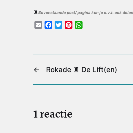
♜
Bovenstaande post/ pagina kun je e.v.t. ook delen
E
F
T
P
W
m
a
w
i
h
a
c
i
n
a
i
e
t
t
t
l
b
t
e
s
o
e
r
A
←
Rokade ♜ De Lift(en)
o
r
e
p
k
s
p
t
1 reactie