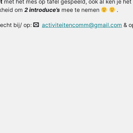
t
met het mes op tafel gespeeld, ook al ken je het 
ijkheid om
2 introduce’s
mee te nemen
.
echt bij/ op:
activiteitencomm@gmail.com
& o