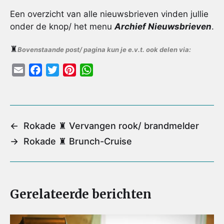
Een overzicht van alle nieuwsbrieven vinden jullie
onder de knop/ het menu
Archief Nieuwsbrieven
.
♜
Bovenstaande post/ pagina kun je e.v.t. ook delen via:
E
F
T
P
W
m
a
w
i
h
a
c
i
n
a
i
e
t
t
t
l
b
t
e
s
←
Rokade ♜ Vervangen rook/ brandmelder
o
e
r
A
→
Rokade ♜ Brunch-Cruise
o
r
e
p
k
s
p
t
Gerelateerde berichten